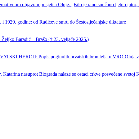
emotivnom objavom prisjetila Oluje: „Bilo je rano sunčano ljetno jutro, 
 i 1929. godine: od Radićeve smrti do Šestosiječanjske diktature
Željko Baradić – Brašo († 23. veljače 2025.)
SKI HEROJI: Popis poginulih hrvatskih branitelja u VRO Oluja z
. Katarina nasuprot Biograda nalaze se ostaci crkve posvećene svetoj K