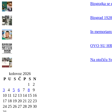
Biograjka se 
Biograd 1928.
In memoriam: 
OVO SU HRVAT
Na otočiću Sv
kolovoz 2026
P
U
S
Č
P
S
N
1
2
3
4
5
6
7
8
9
10
11
12
13
14
15
16
17
18
19
20
21
22
23
24
25
26
27
28
29
30
31