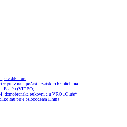
njske diktature
re pretvara u počast hrvatskim braniteljima
ka u Polaču (VIDEO)
134. domobranske pukovnije u VRO „Oluja“
oliko sati prije oslobođenja Knina