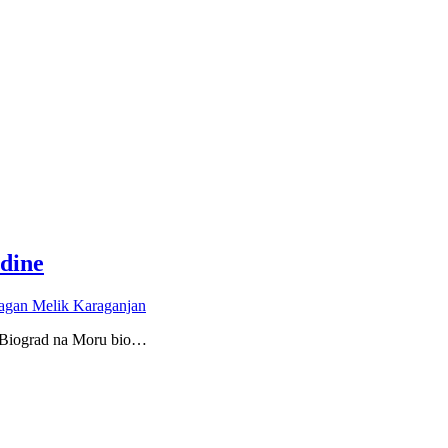
odine
agan Melik Karaganjan
e, Biograd na Moru bio…