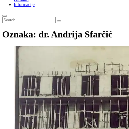
Informacije
Search
…
Oznaka:
dr. Andrija Sfarčić