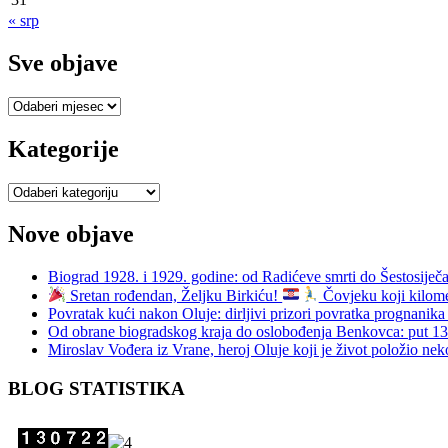
« srp
Sve objave
Sve
objave
Kategorije
Kategorije
Nove objave
Biograd 1928. i 1929. godine: od Radićeve smrti do Šestosiječa
Sretan rođendan, Željku Birkiću!
Čovjeku koji kilomet
Povratak kući nakon Oluje: dirljivi prizori povratka prognani
Od obrane biogradskog kraja do oslobođenja Benkovca: put 
Miroslav Vođera iz Vrane, heroj Oluje koji je život položio nek
BLOG STATISTIKA