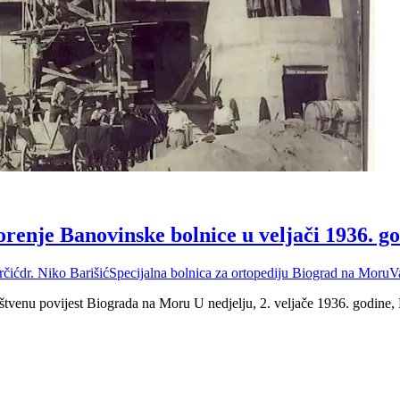
renje Banovinske bolnice u veljači 1936. g
rčić
dr. Niko Barišić
Specijalna bolnica za ortopediju Biograd na Moru
V
ruštvenu povijest Biograda na Moru U nedjelju, 2. veljače 1936. godin