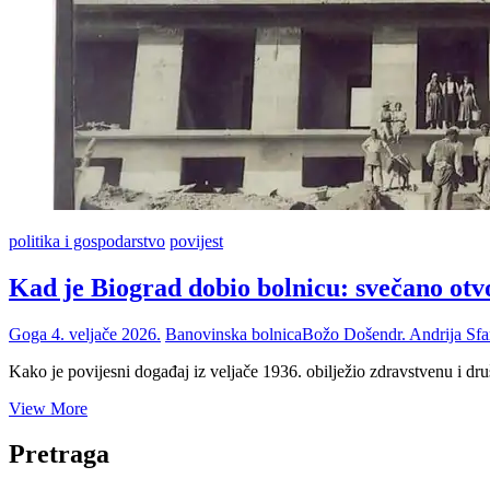
politika i gospodarstvo
povijest
Kad je Biograd dobio bolnicu: svečano otvo
Goga
4. veljače 2026.
Banovinska bolnica
Božo Došen
dr. Andrija Sfa
Kako je povijesni događaj iz veljače 1936. obilježio zdravstvenu i d
Kad
View More
je
Biograd
Pretraga
dobio
bolnicu: