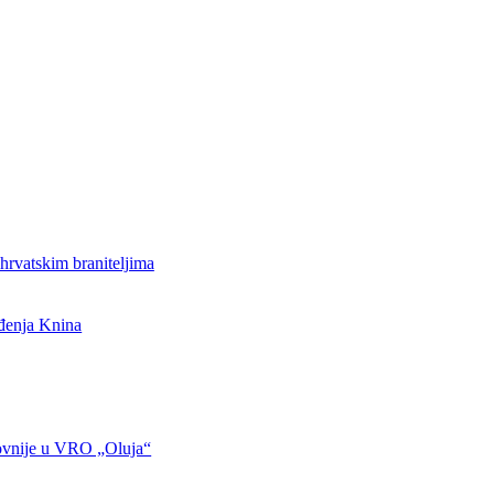
hrvatskim braniteljima
ođenja Knina
ovnije u VRO „Oluja“