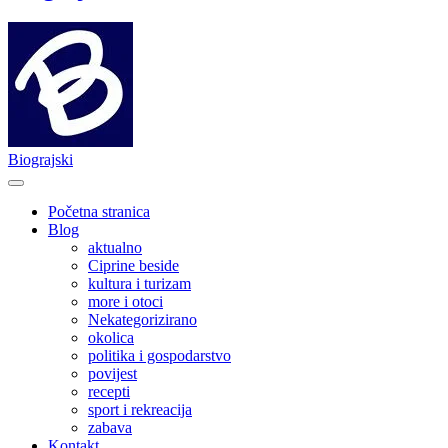
Biograjski
Početna stranica
Blog
aktualno
Ciprine beside
kultura i turizam
more i otoci
Nekategorizirano
okolica
politika i gospodarstvo
povijest
recepti
sport i rekreacija
zabava
Kontakt