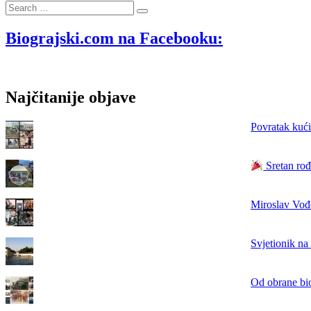
Search
svečano
…
otvorenje
Banovinske
Biograjski.com na Facebooku:
bolnice
u
veljači
1936.
Najčitanije objave
godine
Povratak kući
Sretan rođ
Miroslav Vođe
Svjetionik na
Od obrane bi