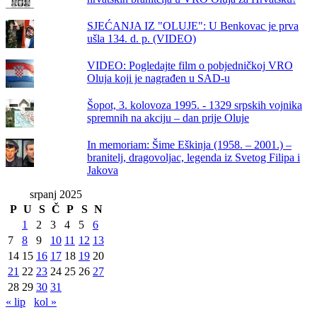
SJEĆANJA IZ "OLUJE": U Benkovac je prva
ušla 134. d. p. (VIDEO)
VIDEO: Pogledajte film o pobjedničkoj VRO
Oluja koji je nagrađen u SAD-u
Šopot, 3. kolovoza 1995. - 1329 srpskih vojnika
spremnih na akciju – dan prije Oluje
In memoriam: Šime Eškinja (1958. – 2001.) –
branitelj, dragovoljac, legenda iz Svetog Filipa i
Jakova
srpanj 2025
P
U
S
Č
P
S
N
1
2
3
4
5
6
7
8
9
10
11
12
13
14
15
16
17
18
19
20
21
22
23
24
25
26
27
28
29
30
31
« lip
kol »