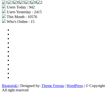
Users Today : 942
Users Yesterday : 2415
This Month : 10576
Who's Online : 15
aktualno
povijest
kultura
i
politika
turizam
i
more
gospodarstvo
i
sport
otoci
i
okolica
rekreacija
odgoj
i
zabava
obrazovanje
recepti
Ciprine
beside
Nekategorizirano
Biograjski
| Designed by:
Theme Freesia
|
WordPress
| © Copyright
All right reserved