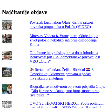
večer
u
Najčitanije objave
Ljetnom
kinu
Povratak kući nakon Oluje: dirljivi prizori
povratka prognanika u Polaču (VIDEO)
Miroslav Vođera iz Vrane, heroj Oluje koji je
život položio nekoliko sati prije oslobođenja
Knina
Od obrane biogradskog kraja do oslobođenja
Benkovca: put 134. domobranske pukovnije u
VRO „Oluja“
Sretan rođendan, Željku Birkiću!
Čovjeku koji kilometre pretvara u počast
hrvatskim braniteljima
Biograjka se emotivnom objavom prisjetila Oluje:
„Bilo je rano sunčano ljetno jutro, more mirno,
riva pusta...“
OVO SU HRVATSKI HEROJI: Popis poginulih
hrvatskih branitelja u VRO Oluja za Hrvatsku!