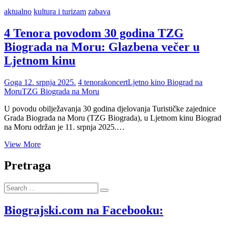
aktualno
kultura i turizam
zabava
4 Tenora povodom 30 godina TZG
Biograda na Moru: Glazbena večer u
Ljetnom kinu
Goga
12. srpnja 2025.
4 tenora
koncert
Ljetno kino Biograd na
Moru
TZG Biograda na Moru
U povodu obilježavanja 30 godina djelovanja Turističke zajednice
Grada Biograda na Moru (TZG Biograda), u Ljetnom kinu Biograd
na Moru održan je 11. srpnja 2025.…
4
View More
Tenora
povodom
Pretraga
30
godina
Search
TZG
…
Biograda
na
Biograjski.com na Facebooku:
Moru:
Glazbena