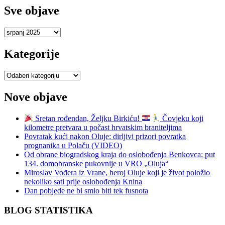
Sve objave
Sve
objave
Kategorije
Kategorije
Nove objave
Sretan rođendan, Željku Birkiću!
Čovjeku koji
kilometre pretvara u počast hrvatskim braniteljima
Povratak kući nakon Oluje: dirljivi prizori povratka
prognanika u Polaču (VIDEO)
Od obrane biogradskog kraja do oslobođenja Benkovca: put
134. domobranske pukovnije u VRO „Oluja“
Miroslav Vođera iz Vrane, heroj Oluje koji je život položio
nekoliko sati prije oslobođenja Knina
Dan pobjede ne bi smio biti tek fusnota
BLOG STATISTIKA