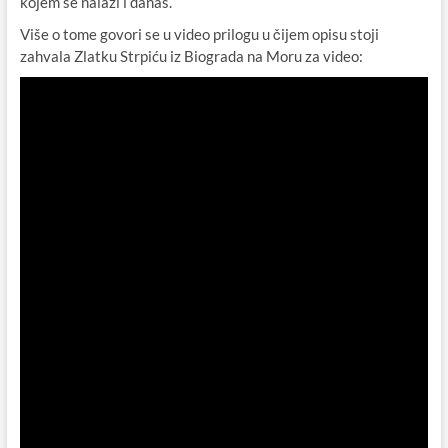
kojem se nalazi i danas.
Više o tome govori se u video prilogu u čijem opisu stoji
zahvala Zlatku Strpiću iz Biograda na Moru za video: