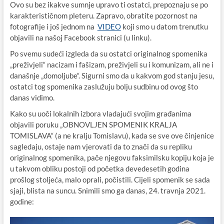
Ovo su bez ikakve sumnje upravo ti ostatci, prepoznaju se po
karakterističnom pleteru. Zapravo, obratite pozornost na
fotografije i još jednom na
VIDEO
koji smo u datom trenutku
objavili na našoj Facebook stranici (u linku).
Po svemu sudeći izgleda da su ostatci originalnog spomenika
„preživjeli“ nacizam i fašizam, preživjeli su i komunizam, ali ne i
današnje „domoljube“. Sigurni smo da u kakvom god stanju jesu,
ostatci tog spomenika zaslužuju bolju sudbinu od ovog što
danas vidimo.
Kako su uoči lokalnih izbora vladajući svojim građanima
objavili poruku „OBNOVLJEN SPOMENIK KRALJA
TOMISLAVA“ (a ne kralju Tomislavu), kada se sve ove činjenice
sagledaju, ostaje nam vjerovati da to znači da su repliku
originalnog spomenika, pače njegovu faksimilsku kopiju koja je
u takvom obliku postoji od početka devedesetih godina
prošlog stoljeća, malo oprali, počistili. Cijeli spomenik se sada
sjaji, blista na suncu. Snimili smo ga danas, 24. travnja 2021.
godine: