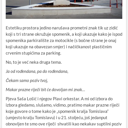
Estetiku prostora jedino narušava prometni znak tik uz zidić
koji s tri strane okružuje spomenik, a koji ukazuje kako je ispod
spomenika parkiralište za motocikle (s bočne strane je onaj
koji ukazuje na obavezan smjer) i načičkanost plastičnim
crvenim stupićima za parking.
No, to je već neka druga tema.
Ja od rođendana, pa do rođendana,
Čekam samo poziv tvoj,
Makar prazne riječi bit će dovoljan mi znak…
Pjeva Saša Lošić i njegov Plavi orkestar. A mi od izbora do
izbora gledamo, slušamo, vidimo, pratimo makar prazne riječi
koje govore o tome kako je „spomenik kralja Tomislava“
(umjesto kralju Tomislavu) i u 21. stoljeću, još jedanput
obnovljen te smo ove riječi shvatili kao nekakav suptilni poziv