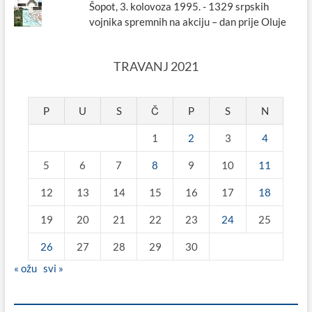
Šopot, 3. kolovoza 1995. - 1329 srpskih
vojnika spremnih na akciju – dan prije Oluje
TRAVANJ 2021
P
U
S
Č
P
S
N
1
2
3
4
5
6
7
8
9
10
11
12
13
14
15
16
17
18
19
20
21
22
23
24
25
26
27
28
29
30
« ožu
svi »