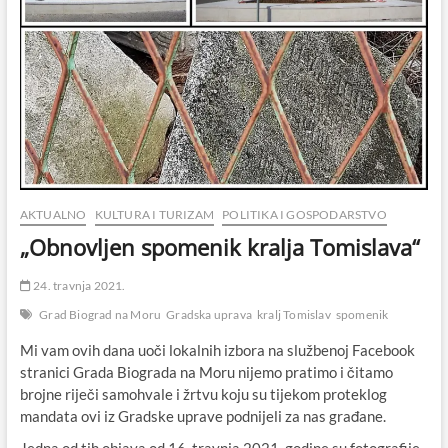
AKTUALNO
KULTURA I TURIZAM
POLITIKA I GOSPODARSTVO
„Obnovljen spomenik kralja Tomislava“
24. travnja 2021.
Grad Biograd na Moru
Gradska uprava
kralj Tomislav
spomenik
Mi vam ovih dana uoči lokalnih izbora na službenoj Facebook
stranici Grada Biograda na Moru nijemo pratimo i čitamo
brojne riječi samohvale i žrtvu koju su tijekom proteklog
mandata ovi iz Gradske uprave podnijeli za nas građane.