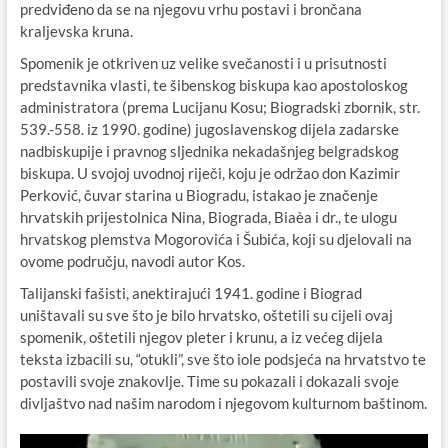
predviđeno da se na njegovu vrhu postavi i brončana
kraljevska kruna.
Spomenik je otkriven uz velike svečanosti i u prisutnosti
predstavnika vlasti, te šibenskog biskupa kao apostoloskog
administratora (prema Lucijanu Kosu; Biogradski zbornik, str.
539.-558. iz 1990. godine) jugoslavenskog dijela zadarske
nadbiskupije i pravnog sljednika nekadašnjeg belgradskog
biskupa. U svojoj uvodnoj riječi, koju je održao don Kazimir
Perković, čuvar starina u Biogradu, istakao je značenje
hrvatskih prijestolnica Nina, Biograda, Biaèa i dr., te ulogu
hrvatskog plemstva Mogorovića i Šubića, koji su djelovali na
ovome području, navodi autor Kos.
Talijanski fašisti, anektirajući 1941. godine i Biograd
uništavali su sve što je bilo hrvatsko, oštetili su cijeli ovaj
spomenik, oštetili njegov pleter i krunu, a iz većeg dijela
teksta izbacili su, “otukli”, sve što iole podsjeća na hrvatstvo te
postavili svoje znakovlje. Time su pokazali i dokazali svoje
divljaštvo nad našim narodom i njegovom kulturnom baštinom.