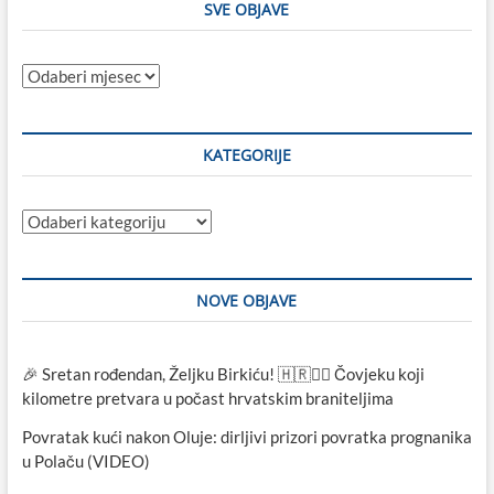
SVE OBJAVE
Sve
objave
KATEGORIJE
Kategorije
NOVE OBJAVE
🎉 Sretan rođendan, Željku Birkiću! 🇭🇷🏃‍♂️ Čovjeku koji
kilometre pretvara u počast hrvatskim braniteljima
Povratak kući nakon Oluje: dirljivi prizori povratka prognanika
u Polaču (VIDEO)