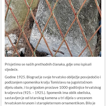
Prisjetimo se naših prethodnih članaka, gdje smo ispisali
sljedeće.
Godine 1925. Biograd je svoje hrvatsko obilježje posvjedočio i
podizanjem spomenika kralju Tomislavu na jugoistočnom
dijelu obale, i to prigodom proslave 1000-godišnjice hrvatskog
kraljevstva (925. – 1925.). Spomenik ima oblik obeliska,
sastavljen je od istarskog kamena u tri dijela s urezanom
hrvatskom krunom i staropleternom ornamentikom. Bilo je