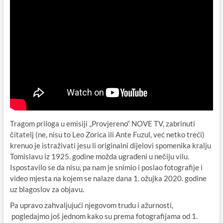
Tragom priloga u emisiji „Provjereno“ NOVE TV, zabrinuti
čitatelj (ne, nisu to Leo Zorica ili Ante Fuzul, već netko treći)
krenuo je istraživati jesu li originalni dijelovi spomenika kralju
Tomislavu iz 1925. godine možda ugrađeni u nečiju vilu.
Ispostavilo se da nisu, pa nam je snimio i poslao fotografije i
video mjesta na kojem se nalaze dana 1. ožujka 2020. godine
uz blagoslov za objavu.
Pa upravo zahvaljujući njegovom trudu i ažurnosti,
pogledajmo još jednom kako su prema fotografijama od 1.