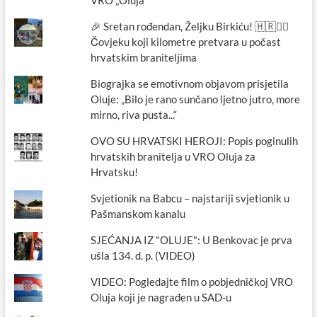
VRO „Oluja“
🎉 Sretan rođendan, Željku Birkiću! 🇭🇷🏃‍♂️
Čovjeku koji kilometre pretvara u počast
hrvatskim braniteljima
Biograjka se emotivnom objavom prisjetila
Oluje: „Bilo je rano sunčano ljetno jutro, more
mirno, riva pusta...“
OVO SU HRVATSKI HEROJI: Popis poginulih
hrvatskih branitelja u VRO Oluja za
Hrvatsku!
Svjetionik na Babcu – najstariji svjetionik u
Pašmanskom kanalu
SJEĆANJA IZ "OLUJE": U Benkovac je prva
ušla 134. d. p. (VIDEO)
VIDEO: Pogledajte film o pobjedničkoj VRO
Oluja koji je nagrađen u SAD-u