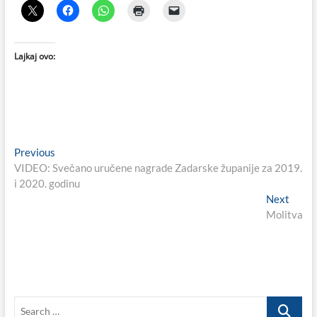
Lajkaj ovo:
Navigacija
Previous
Previous
post:
VIDEO: Svečano uručene nagrade Zadarske županije za 2019.
objava
i 2020. godinu
Next
Next
post:
Molitva
Search