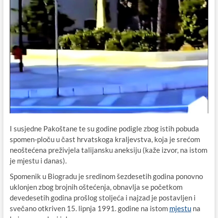
I susjedne Pakoštane te su godine podigle zbog istih pobuda
spomen-ploču u čast hrvatskoga kraljevstva, koja je srećom
neoštećena preživjela talijansku aneksiju (kaže izvor, na istom
je mjestu i danas).
Spomenik u Biogradu je sredinom šezdesetih godina ponovno
uklonjen zbog brojnih oštećenja, obnavlja se početkom
devedesetih godina prošlog stoljeća i najzad je postavljen i
svečano otkriven 15. lipnja 1991. godine na istom
mjestu
na