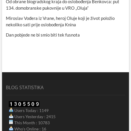
Od obrane biogradskog kraja do oslobođenja Benkovca: put
134. domobranske pukovnije u VRO „Oluja“
Miroslav Vođera iz Vrane, heroj Oluje koji je život položio
nekoliko sati prije oslobođenja Knina
Dan pobjede ne bi smio biti tek fusnota
BLOG STATISTIKA
Users Today : 1149
Users Yesterday : 2415
This Month : 10783
Who's Online : 16