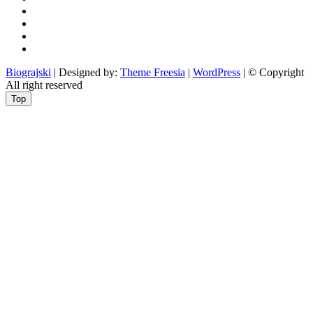
i
zabava
obrazovanje
recepti
Ciprine
beside
Nekategorizirano
Biograjski
| Designed by:
Theme Freesia
|
WordPress
| © Copyright
All right reserved
Top