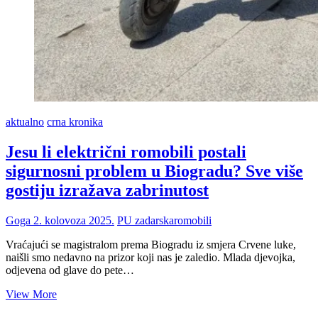
aktualno
crna kronika
Jesu li električni romobili postali
sigurnosni problem u Biogradu? Sve više
gostiju izražava zabrinutost
Goga
2. kolovoza 2025.
PU zadarska
romobili
Vraćajući se magistralom prema Biogradu iz smjera Crvene luke,
naišli smo nedavno na prizor koji nas je zaledio. Mlada djevojka,
odjevena od glave do pete…
Jesu
View More
li