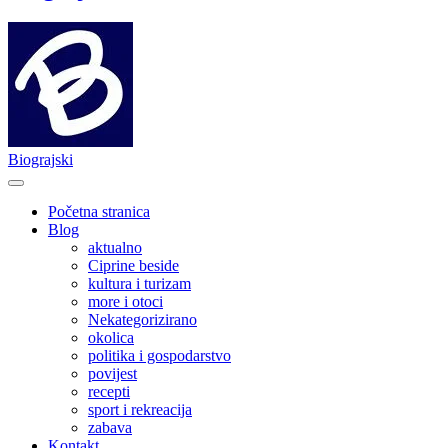
Biograjski
Početna stranica
Blog
aktualno
Ciprine beside
kultura i turizam
more i otoci
Nekategorizirano
okolica
politika i gospodarstvo
povijest
recepti
sport i rekreacija
zabava
Kontakt