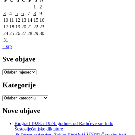
P
U
S
Č
P
S
N
1
2
3
4
5
6
7
8
9
10
11
12
13
14
15
16
17
18
19
20
21
22
23
24
25
26
27
28
29
30
31
« srp
Sve objave
Sve
objave
Kategorije
Kategorije
Nove objave
Biograd 1928. i 1929. godine: od Radićeve smrti do
Šestosiječanjske diktature