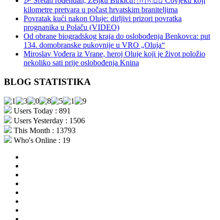
🎉 Sretan rođendan, Željku Birkiću! 🇭🇷🏃‍♂️ Čovjeku koji
kilometre pretvara u počast hrvatskim braniteljima
Povratak kući nakon Oluje: dirljivi prizori povratka
prognanika u Polaču (VIDEO)
Od obrane biogradskog kraja do oslobođenja Benkovca: put
134. domobranske pukovnije u VRO „Oluja“
Miroslav Vođera iz Vrane, heroj Oluje koji je život položio
nekoliko sati prije oslobođenja Knina
BLOG STATISTIKA
Users Today : 891
Users Yesterday : 1506
This Month : 13793
Who's Online : 19
aktualno
povijest
kultura
i
politika
turizam
i
more
gospodarstvo
i
sport
otoci
i
okolica
rekreacija
odgoj