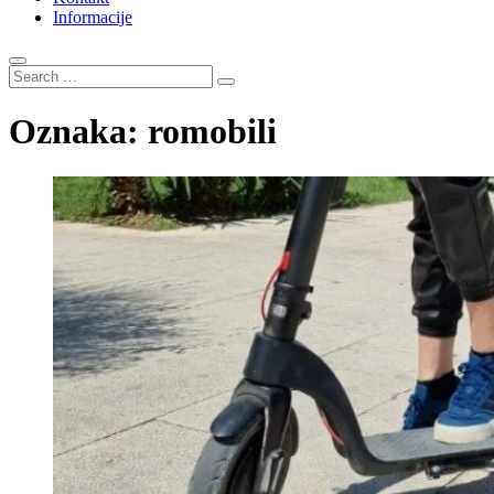
Informacije
Search
…
Oznaka:
romobili