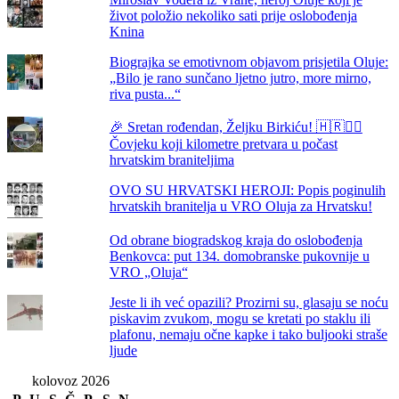
život položio nekoliko sati prije oslobođenja
Knina
Biograjka se emotivnom objavom prisjetila Oluje:
„Bilo je rano sunčano ljetno jutro, more mirno,
riva pusta...“
🎉 Sretan rođendan, Željku Birkiću! 🇭🇷🏃‍♂️
Čovjeku koji kilometre pretvara u počast
hrvatskim braniteljima
OVO SU HRVATSKI HEROJI: Popis poginulih
hrvatskih branitelja u VRO Oluja za Hrvatsku!
Od obrane biogradskog kraja do oslobođenja
Benkovca: put 134. domobranske pukovnije u
VRO „Oluja“
Jeste li ih već opazili? Prozirni su, glasaju se noću
piskavim zvukom, mogu se kretati po staklu ili
plafonu, nemaju očne kapke i tako buljooki straše
ljude
kolovoz 2026