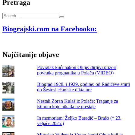
električni
Pretraga
romobili
postali
Search
sigurnosni
…
problem
u
Biograjski.com na Facebooku:
Biogradu?
Sve
više
gostiju
Najčitanije objave
izražava
zabrinutost
Povratak kući nakon Oluje: dirljivi prizori
povratka prognanika u Polaču (VIDEO)
Biograd 1928. i 1929. godine: od Radićeve smrti
do Šestosiječanjske diktature
Nestali Zoran Kulaš iz Polače: Traganje za
istinom koje nikada ne prestaje
In memoriam: Željko Baradić – Brašo († 23.
veljače 2025.)
Miroslav Vođera iz Vrane, heroj Oluje koji je