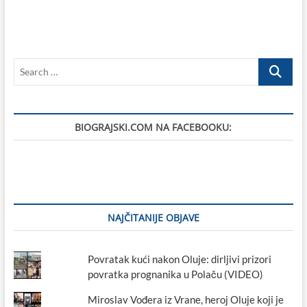
i
neradni
dani
u
2019.
Search
godini
…
BIOGRAJSKI.COM NA FACEBOOKU:
NAJČITANIJE OBJAVE
Povratak kući nakon Oluje: dirljivi prizori
povratka prognanika u Polaču (VIDEO)
Miroslav Vođera iz Vrane, heroj Oluje koji je