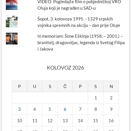
VIDEO: Pogledajte film o pobjedničkoj VRO
Oluja koji je nagrađen u SAD-u
Šopot, 3. kolovoza 1995. - 1329 srpskih
vojnika spremnih na akciju – dan prije Oluje
In memoriam: Šime Eškinja (1958. – 2001.) –
branitelj, dragovoljac, legenda iz Svetog Filipa
i Jakova
KOLOVOZ 2026
P
U
S
Č
P
S
N
1
2
3
4
5
6
7
8
9
10
11
12
13
14
15
16