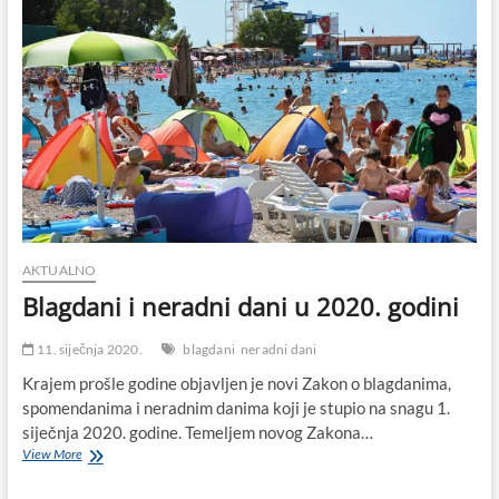
AKTUALNO
Blagdani i neradni dani u 2020. godini
11. siječnja 2020.
blagdani
neradni dani
Krajem prošle godine objavljen je novi Zakon o blagdanima,
spomendanima i neradnim danima koji je stupio na snagu 1.
siječnja 2020. godine. Temeljem novog Zakona…
Blagdani
View More
i
neradni