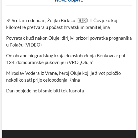
🎉 Sretan rođendan, Željku Birkiću! 🇭🇷🏃‍♂️ Čovjeku koji
kilometre pretvara u počast hrvatskim braniteljima
Povratak kući nakon Oluje: dirljivi prizori povratka prognanika
u Polaču (VIDEO)
Od obrane biogradskog kraja do oslobođenja Benkovca: put
134. domobranske pukovnije u VRO „Oluja“
Miroslav Vođera iz Vrane, heroj Oluje koji je život položio
nekoliko sati prije oslobođenja Knina
Dan pobjede ne bi smio biti tek fusnota