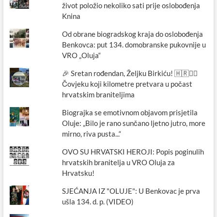
život položio nekoliko sati prije oslobođenja
Knina
Od obrane biogradskog kraja do oslobođenja
Benkovca: put 134. domobranske pukovnije u
VRO „Oluja“
🎉 Sretan rođendan, Željku Birkiću! 🇭🇷🏃‍♂️
Čovjeku koji kilometre pretvara u počast
hrvatskim braniteljima
Biograjka se emotivnom objavom prisjetila
Oluje: „Bilo je rano sunčano ljetno jutro, more
mirno, riva pusta...“
OVO SU HRVATSKI HEROJI: Popis poginulih
hrvatskih branitelja u VRO Oluja za
Hrvatsku!
SJEĆANJA IZ "OLUJE": U Benkovac je prva
ušla 134. d. p. (VIDEO)