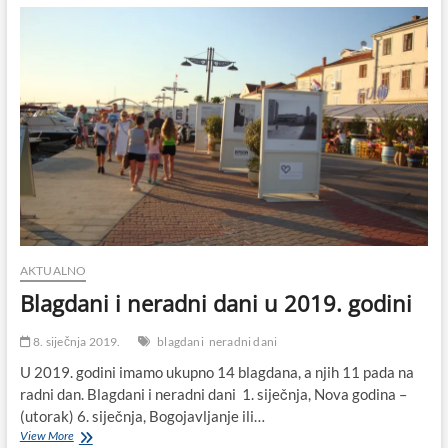
dani
u
2020.
godini
AKTUALNO
Blagdani i neradni dani u 2019. godini
8. siječnja 2019.
blagdani
neradni dani
U 2019. godini imamo ukupno 14 blagdana, a njih 11 pada na
radni dan. Blagdani i neradni dani 1. siječnja, Nova godina –
(utorak) 6. siječnja, Bogojavljanje ili…
Blagdani
View More