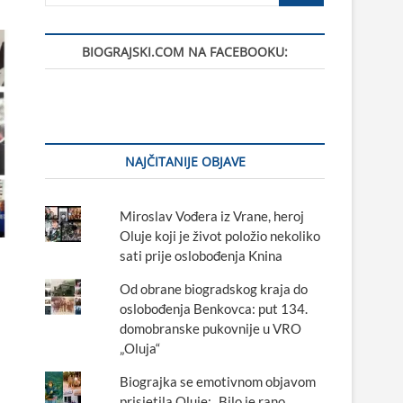
BIOGRAJSKI.COM NA FACEBOOKU:
NAJČITANIJE OBJAVE
Miroslav Vođera iz Vrane, heroj
Oluje koji je život položio nekoliko
sati prije oslobođenja Knina
Od obrane biogradskog kraja do
oslobođenja Benkovca: put 134.
domobranske pukovnije u VRO
„Oluja“
Biograjka se emotivnom objavom
prisjetila Oluje: „Bilo je rano