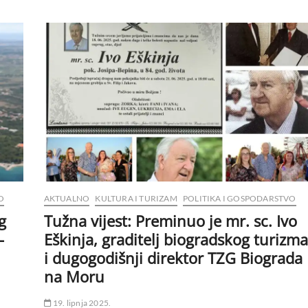
O
AKTUALNO
KULTURA I TURIZAM
POLITIKA I GOSPODARSTVO
g
Tužna vijest: Preminuo je mr. sc. Ivo
–
Eškinja, graditelj biogradskog turizma
i dugogodišnji direktor TZG Biograda
na Moru
19. lipnja 2025.
u