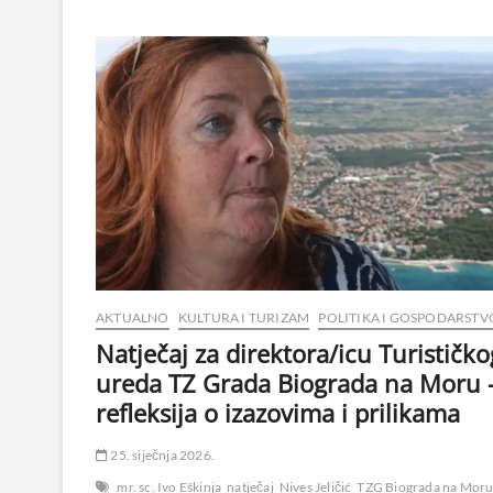
AKTUALNO
KULTURA I TURIZAM
POLITIKA I GOSPODARSTV
Natječaj za direktora/icu Turističko
ureda TZ Grada Biograda na Moru 
refleksija o izazovima i prilikama
25. siječnja 2026.
mr. sc. Ivo Eškinja
natječaj
Nives Jeličić
TZG Biograda na Mor