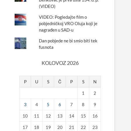
(VIDEO)
VIDEO: Pogledajte film o
pobjedničkoj VRO Oluja koji je
nagrađen u SAD-u
Dan pobjede ne bi smio biti tek
fusnota
KOLOVOZ 2026
P
U
S
Č
P
S
N
1
2
3
4
5
6
7
8
9
10
11
12
13
14
15
16
17
18
19
20
21
22
23