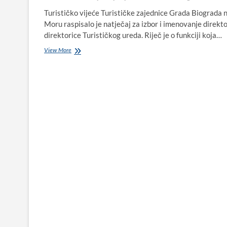
Turističko vijeće Turističke zajednice Grada Biograda 
Moru raspisalo je natječaj za izbor i imenovanje direktor
direktorice Turističkog ureda. Riječ je o funkciji koja…
Natječaj
View More
za
direktora/icu
Turističkog
ureda
TZ
Grada
Biograda
na
Moru
–
refleksija
o
izazovima
i
prilikama