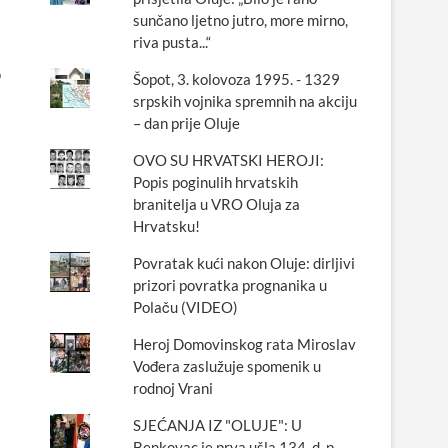
sunčano ljetno jutro, more mirno,
riva pusta...“
o
Šopot, 3. kolovoza 1995. - 1329
srpskih vojnika spremnih na akciju
– dan prije Oluje
OVO SU HRVATSKI HEROJI:
Popis poginulih hrvatskih
branitelja u VRO Oluja za
Hrvatsku!
Povratak kući nakon Oluje: dirljivi
prizori povratka prognanika u
Polaču (VIDEO)
Heroj Domovinskog rata Miroslav
Vođera zaslužuje spomenik u
rodnoj Vrani
SJEĆANJA IZ "OLUJE": U
Benkovac je prva ušla 134. d. p.