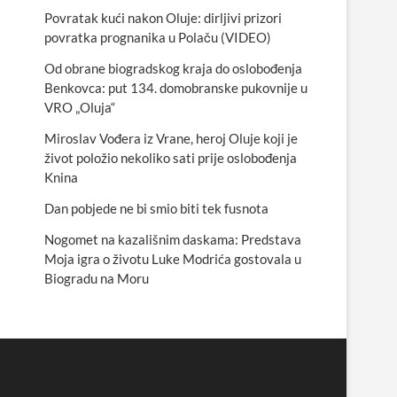
Povratak kući nakon Oluje: dirljivi prizori
povratka prognanika u Polaču (VIDEO)
Od obrane biogradskog kraja do oslobođenja
Benkovca: put 134. domobranske pukovnije u
VRO „Oluja“
Miroslav Vođera iz Vrane, heroj Oluje koji je
život položio nekoliko sati prije oslobođenja
Knina
Dan pobjede ne bi smio biti tek fusnota
Nogomet na kazališnim daskama: Predstava
Moja igra o životu Luke Modrića gostovala u
Biogradu na Moru