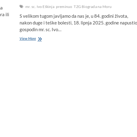
mr. sc. Ivo Eškinja
preminuo
TZG Biograda na Moru
na
a ili
S velikom tugom javljamo da nas je, u 84. godini života,
nakon duge i teške bolesti, 18. lipnja 2025. godine napusti
gospodin mr. sc. Ivo…
Tužna
View More
vijest:
Preminuo
je
mr.
sc.
Ivo
Eškinja,
graditelj
biogradskog
turizma
i
dugogodišnji
direktor
TZG
Biograda
na
Moru