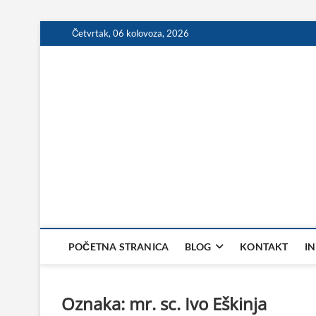
Skip
Četvrtak, 06 kolovoza, 2026
to
content
POČETNA STRANICA
BLOG
KONTAKT
I
Oznaka:
mr. sc. Ivo Eškinja