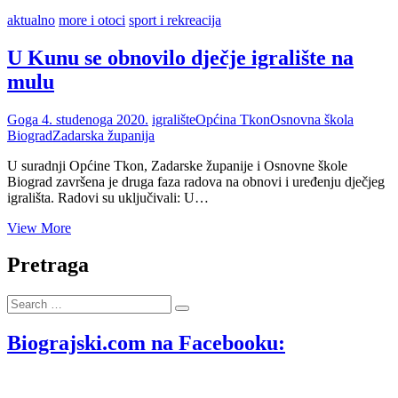
aktualno
more i otoci
sport i rekreacija
U Kunu se obnovilo dječje igralište na
mulu
Goga
4. studenoga 2020.
igralište
Općina Tkon
Osnovna škola
Biograd
Zadarska županija
U suradnji Općine Tkon, Zadarske županije i Osnovne škole
Biograd završena je druga faza radova na obnovi i uređenju dječjeg
igrališta. Radovi su uključivali: U…
U
View More
Kunu
se
Pretraga
obnovilo
dječje
Search
igralište
…
na
mulu
Biograjski.com na Facebooku: