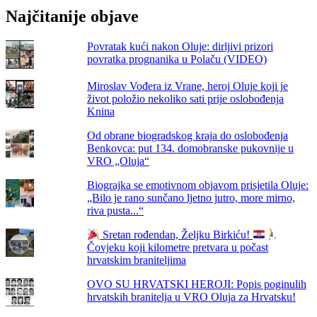
Najčitanije objave
Povratak kući nakon Oluje: dirljivi prizori
povratka prognanika u Polaču (VIDEO)
Miroslav Vođera iz Vrane, heroj Oluje koji je
život položio nekoliko sati prije oslobođenja
Knina
Od obrane biogradskog kraja do oslobođenja
Benkovca: put 134. domobranske pukovnije u
VRO „Oluja“
Biograjka se emotivnom objavom prisjetila Oluje:
„Bilo je rano sunčano ljetno jutro, more mirno,
riva pusta...“
Sretan rođendan, Željku Birkiću!
Čovjeku koji kilometre pretvara u počast
hrvatskim braniteljima
OVO SU HRVATSKI HEROJI: Popis poginulih
hrvatskih branitelja u VRO Oluja za Hrvatsku!