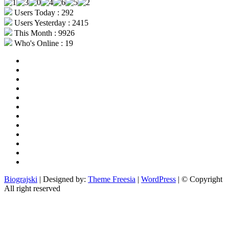
Users Today : 292
Users Yesterday : 2415
This Month : 9926
Who's Online : 19
aktualno
povijest
kultura
i
politika
turizam
i
more
gospodarstvo
i
sport
otoci
i
okolica
rekreacija
odgoj
i
zabava
obrazovanje
recepti
Ciprine
beside
Nekategorizirano
Biograjski
| Designed by:
Theme Freesia
|
WordPress
| © Copyright
All right reserved