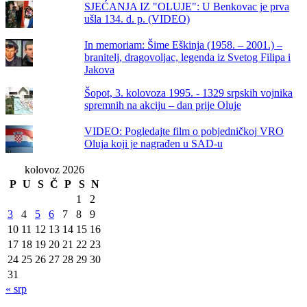
SJEĆANJA IZ "OLUJE": U Benkovac je prva
ušla 134. d. p. (VIDEO)
In memoriam: Šime Eškinja (1958. – 2001.) –
branitelj, dragovoljac, legenda iz Svetog Filipa i
Jakova
Šopot, 3. kolovoza 1995. - 1329 srpskih vojnika
spremnih na akciju – dan prije Oluje
VIDEO: Pogledajte film o pobjedničkoj VRO
Oluja koji je nagrađen u SAD-u
kolovoz 2026
P
U
S
Č
P
S
N
1
2
3
4
5
6
7
8
9
10
11
12
13
14
15
16
17
18
19
20
21
22
23
24
25
26
27
28
29
30
31
« srp