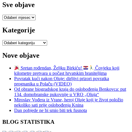
Sve objave
Sve
objave
Kategorije
Kategorije
Nove objave
Sretan rođendan, Željku Birkiću!
Čovjeku koji
kilometre pretvara u počast hrvatskim braniteljima
Povratak kući nakon Oluje: dirljivi prizori povratka
prognanika u Polaču (VIDEO)
Od obrane biogradskog kraja do oslobođenja Benkovca: put
134. domobranske pukovnije u VRO „Oluja“
Miroslav Vođera iz Vrane, heroj Oluje koji je život položio
nekoliko sati prije oslobođenja Knina
Dan pobjede ne bi smio biti tek fusnota
BLOG STATISTIKA