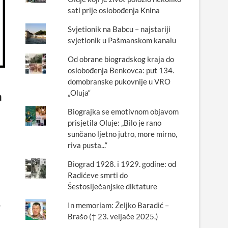
sati prije oslobođenja Knina
Svjetionik na Babcu – najstariji
svjetionik u Pašmanskom kanalu
Od obrane biogradskog kraja do
oslobođenja Benkovca: put 134.
domobranske pukovnije u VRO
„Oluja“
a
Biograjka se emotivnom objavom
prisjetila Oluje: „Bilo je rano
sunčano ljetno jutro, more mirno,
riva pusta...“
Biograd 1928. i 1929. godine: od
Radićeve smrti do
Šestosiječanjske diktature
,
In memoriam: Željko Baradić –
Brašo († 23. veljače 2025.)