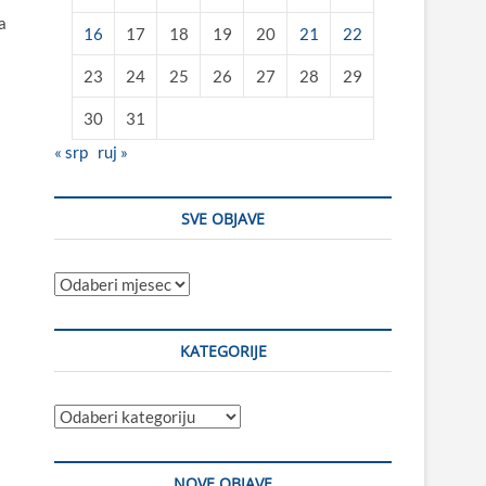
a
16
17
18
19
20
21
22
i
23
24
25
26
27
28
29
30
31
« srp
ruj »
SVE OBJAVE
Sve
objave
KATEGORIJE
Kategorije
NOVE OBJAVE