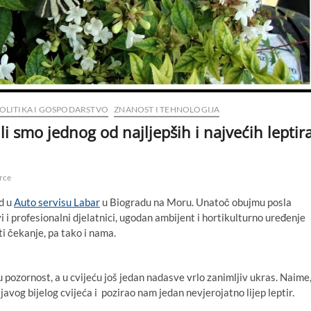
OLITIKA I GOSPODARSTVO
ZNANOST I TEHNOLOGIJA
i smo jednog od najljepših i najvećih leptir
rce
d u
Auto servisu Labar
u Biogradu na Moru. Unatoč obujmu posla
ivi i profesionalni djelatnici, ugodan ambijent i hortikulturno uređenje
i čekanje, pa tako i nama.
u pozornost, a u cvijeću još jedan nadasve vrlo zanimljiv ukras. Naime
ljavog bijelog cvijeća i pozirao nam jedan nevjerojatno lijep leptir.