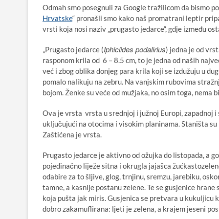
Odmah smo posegnuli za Google tražilicom da bismo potra
Hrvatske
“ pronašli smo kako naš promatrani leptir pripa
vrsti koja nosi naziv „prugasto jedarce“, gdje između ost
Iphiclides podalirius
„Prugasto jedarce (
) jedna je od vrs
rasponom krila od 6 – 8.5 cm, to je jedna od naših najve
već i zbog oblika donjeg para krila koji se izdužuju u dug
pomalo nalikuju na zebru. Na vanjskim rubovima stražnj
bojom. Ženke su veće od mužjaka, no osim toga, nema bi
Ova je vrsta vrsta u srednjoj i južnoj Europi, zapadnoj i s
uključujući na otocima i visokim planinama. Staništa s
Zaštićena je vrsta.
Prugasto jedarce je aktivno od ožujka do listopada, a g
pojedinačno liježe sitna i okrugla jajašca žućkastozelen
odabire za to šljive, glog, trnjinu, sremzu, jarebiku, os
tamne, a kasnije postanu zelene. Te se gusjenice hrane s
koja pušta jak miris. Gusjenica se pretvara u kukuljicu k
dobro zakamuflirana: ljeti je zelena, a krajem jeseni p