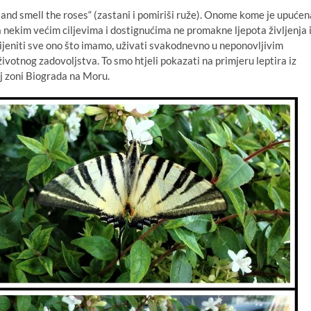
nd smell the roses“ (zastani i pomiriši ruže). Onome kome je upućen
a nekim većim ciljevima i dostignućima ne promakne ljepota življenja 
cijeniti sve ono što imamo, uživati svakodnevno u neponovljivim
ivotnog zadovoljstva. To smo htjeli pokazati na primjeru leptira iz
oj zoni Biograda na Moru.