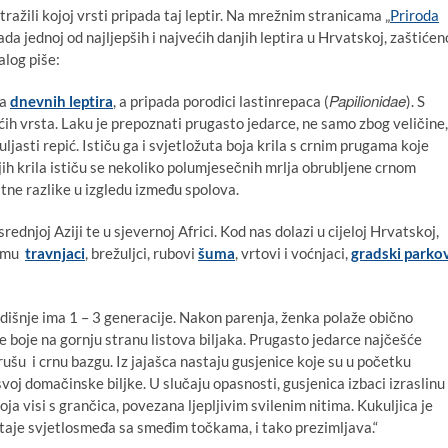
žili kojoj vrsti pripada taj leptir. Na mrežnim stranicama „
Priroda
da jednoj od najljepših i najvećih danjih leptira u Hrvatskoj, zaštićen
alog piše:
Papilionidae
ta
dnevnih leptira
, a pripada porodici lastinrepaca (
). S
ćih vrsta. Laku je prepoznati prugasto jedarce, ne samo zbog veličine,
uljasti repić. Ističu ga i svjetložuta boja krila s crnim prugama koje
ih krila ističu se nekoliko polumjesečnih mrlja obrubljene crnom
tne razlike u izgledu između spolova.
rednjoj Aziji te u sjevernoj Africi. Kod nas dolazi u cijeloj Hrvatskoj,
u mu
travnjaci
, brežuljci, rubovi
šuma
, vrtovi i voćnjaci,
gradski parko
odišnje ima 1 – 3 generacije. Nakon parenja, ženka polaže obično
e boje na gornju stranu listova biljaka. Prugasto jedarce najčešće
korušu i crnu bazgu. Iz jajašca nastaju gusjenice koje su u početku
voj domačinske biljke. U slučaju opasnosti, gusjenica izbaci izraslinu
oja visi s grančica, povezana ljepljivim svilenim nitima. Kukuljica je
ostaje svjetlosmeđa sa smeđim točkama, i tako prezimljava.“