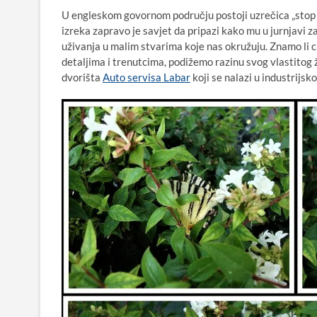
U engleskom govornom području postoji uzrečica „stop a
izreka zapravo je savjet da pripazi kako mu u jurnjavi z
uživanja u malim stvarima koje nas okružuju. Znamo li 
detaljima i trenutcima, podižemo razinu svog vlastitog ž
dvorišta
Auto servisa Labar
koji se nalazi u industrijsk