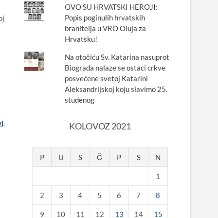
OVO SU HRVATSKI HEROJI:
Popis poginulih hrvatskih
oj
branitelja u VRO Oluja za
Hrvatsku!
Na otočiću Sv. Katarina nasuprot
Biograda nalaze se ostaci crkve
posvećene svetoj Katarini
Aleksandrijskoj koju slavimo 25.
studenog
vi
.
KOLOVOZ 2021
P
U
S
Č
P
S
N
1
2
3
4
5
6
7
8
9
10
11
12
13
14
15