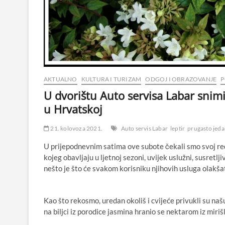
AKTUALNO
KULTURA I TURIZAM
ODGOJ I OBRAZOVANJE
P
U dvorištu Auto servisa Labar snimil
u Hrvatskoj
21. kolovoza 2021.
Auto servis Labar
leptir
prugasto jeda
U prijepodnevnim satima ove subote čekali smo svoj re
kojeg obavljaju u ljetnoj sezoni, uvijek uslužni, susretlj
nešto je što će svakom korisniku njihovih usluga olakšat
Kao što rekosmo, uredan okoliš i cvijeće privukli su naš
na biljci iz porodice jasmina hranio se nektarom iz miriš