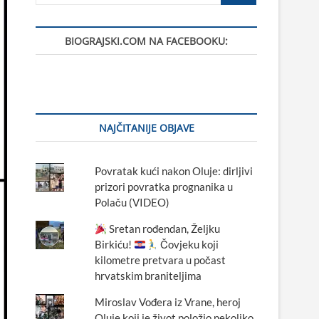
BIOGRAJSKI.COM NA FACEBOOKU:
NAJČITANIJE OBJAVE
Povratak kući nakon Oluje: dirljivi
prizori povratka prognanika u
Polaču (VIDEO)
Sretan rođendan, Željku
Birkiću!
Čovjeku koji
kilometre pretvara u počast
hrvatskim braniteljima
Miroslav Vođera iz Vrane, heroj
Oluje koji je život položio nekoliko