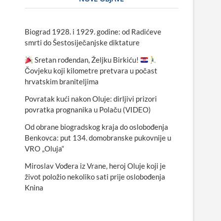
Biograd 1928. i 1929. godine: od Radićeve
smrti do Šestosiječanjske diktature
Sretan rođendan, Željku Birkiću!
Čovjeku koji kilometre pretvara u počast
hrvatskim braniteljima
Povratak kući nakon Oluje: dirljivi prizori
povratka prognanika u Polaču (VIDEO)
Od obrane biogradskog kraja do oslobođenja
Benkovca: put 134. domobranske pukovnije u
VRO „Oluja“
Miroslav Vođera iz Vrane, heroj Oluje koji je
život položio nekoliko sati prije oslobođenja
Knina