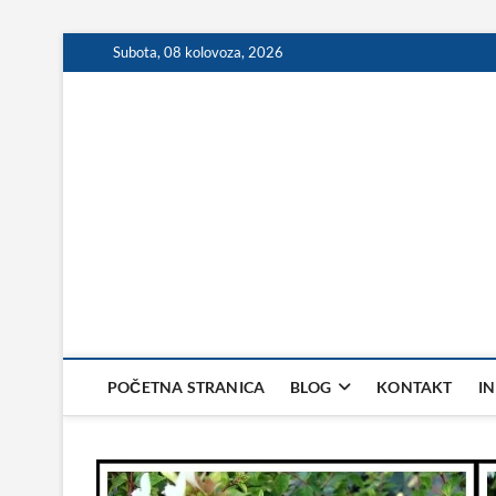
Skip
Subota, 08 kolovoza, 2026
to
content
POČETNA STRANICA
BLOG
KONTAKT
I