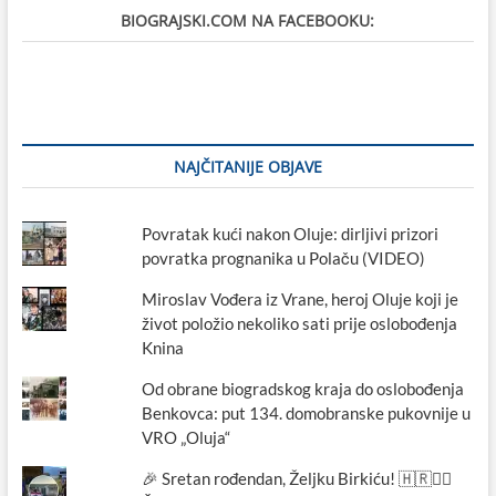
BIOGRAJSKI.COM NA FACEBOOKU:
NAJČITANIJE OBJAVE
Povratak kući nakon Oluje: dirljivi prizori
povratka prognanika u Polaču (VIDEO)
Miroslav Vođera iz Vrane, heroj Oluje koji je
život položio nekoliko sati prije oslobođenja
Knina
Od obrane biogradskog kraja do oslobođenja
Benkovca: put 134. domobranske pukovnije u
VRO „Oluja“
🎉 Sretan rođendan, Željku Birkiću! 🇭🇷🏃‍♂️