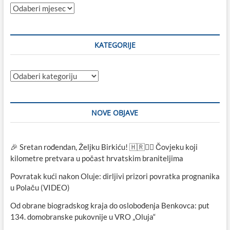
Sve
objave
KATEGORIJE
Kategorije
NOVE OBJAVE
🎉 Sretan rođendan, Željku Birkiću! 🇭🇷🏃‍♂️ Čovjeku koji
kilometre pretvara u počast hrvatskim braniteljima
Povratak kući nakon Oluje: dirljivi prizori povratka prognanika
u Polaču (VIDEO)
Od obrane biogradskog kraja do oslobođenja Benkovca: put
134. domobranske pukovnije u VRO „Oluja“