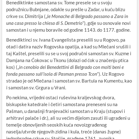
Benediktinke samostana sv. Tome presele se u svoju
podružnicu Bubnjane, odakle su prešle u Zadar, u kuću blizu
crkve sv. Dimitrija („
le Monache di Belgrado passano a Zara in
una casa presso la chiesa di S. Demetrio
“), gdje su osnovale novi
samostan i u njemu boravile od godine 1143. do 1177. godine.
Benediktinci sv. Ivana Evangelista preselili su u Rogovo, pa
otad i datira naziv Rogovska opatija, a kad su Mlečani srušili i
taj Kaštel, preselili su se u svoj područni samostan sv. Kuzme i
Damjana na Ćokovac u Tkonu (dolazi od ćok u značenju ptica
kos) („
in cenobio dei Benedettini di Belgrado con molti beni e
fonda passano sull’isola di Pasman presso Tcon
“). Uz Rogovo
stradao je od Mlečana i samostan sv. Bartula na Kumentu, kao
i samostan sv. Grgura u Vrani.
Po nekima, vrijedni ostaci ruševina kraljevskog dvora,
biskupske katedrale i četiri samostana preneseni su na
Pašman, u današnji franjevački samostan u Kraju (stupovi i
arhitravi palače i dr.), ali su većim dijelom zasuti ili ugrađeni u
temelje obnovljenih seoskih kuća novoizgrađenog
naselja/utvrde njegovih zidina i kula, treće (danas župne)
jednobrodne crkve sv. Stošije, građene 1761., zvonika