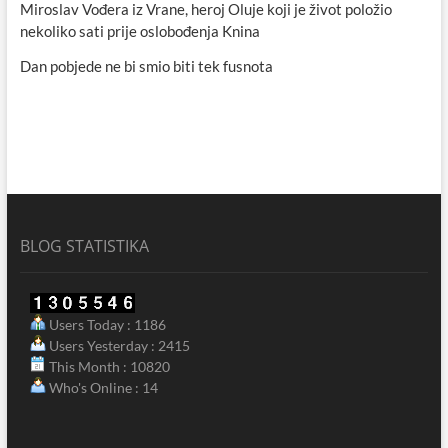
Miroslav Vođera iz Vrane, heroj Oluje koji je život položio
nekoliko sati prije oslobođenja Knina
Dan pobjede ne bi smio biti tek fusnota
BLOG STATISTIKA
Users Today : 1186
Users Yesterday : 2415
This Month : 10820
Who's Online : 14