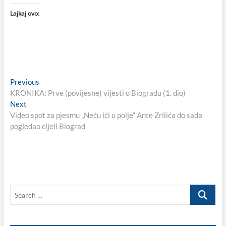
Lajkaj ovo:
Navigacija
Previous
Previous
post:
KRONIKA: Prve (povijesne) vijesti o Biogradu (1. dio)
objava
Next
Next
post:
Video spot za pjesmu „Neću ići u polje“ Ante Zrilića do sada
pogledao cijeli Biograd
Search
…