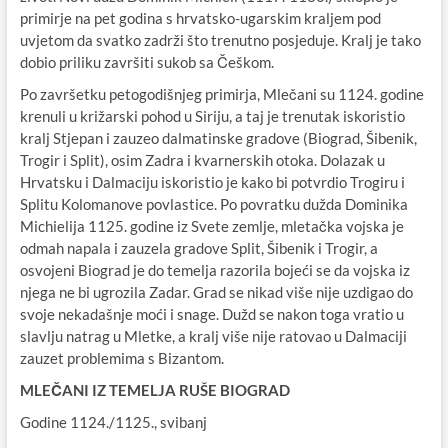
primirje na pet godina s hrvatsko-ugarskim kraljem pod
uvjetom da svatko zadrži što trenutno posjeduje. Kralj je tako
dobio priliku završiti sukob sa Češkom.
Po završetku petogodišnjeg primirja, Mlečani su 1124. godine
krenuli u križarski pohod u Siriju, a taj je trenutak iskoristio
kralj Stjepan i zauzeo dalmatinske gradove (Biograd, Šibenik,
Trogir i Split), osim Zadra i kvarnerskih otoka. Dolazak u
Hrvatsku i Dalmaciju iskoristio je kako bi potvrdio Trogiru i
Splitu Kolomanove povlastice. Po povratku dužda Dominika
Michielija 1125. godine iz Svete zemlje, mletačka vojska je
odmah napala i zauzela gradove Split, Šibenik i Trogir, a
osvojeni Biograd je do temelja razorila bojeći se da vojska iz
njega ne bi ugrozila Zadar. Grad se nikad više nije uzdigao do
svoje nekadašnje moći i snage. Dužd se nakon toga vratio u
slavlju natrag u Mletke, a kralj više nije ratovao u Dalmaciji
zauzet problemima s Bizantom.
MLEČANI IZ TEMELJA RUŠE BIOGRAD
Godine 1124./1125., svibanj