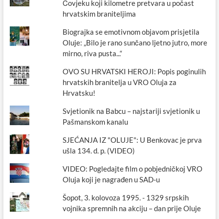
Čovjeku koji kilometre pretvara u počast
hrvatskim braniteljima
Biograjka se emotivnom objavom prisjetila
Oluje: „Bilo je rano sunčano ljetno jutro, more
mirno, riva pusta...“
OVO SU HRVATSKI HEROJI: Popis poginulih
hrvatskih branitelja u VRO Oluja za
Hrvatsku!
Svjetionik na Babcu – najstariji svjetionik u
Pašmanskom kanalu
SJEĆANJA IZ "OLUJE": U Benkovac je prva
ušla 134. d. p. (VIDEO)
VIDEO: Pogledajte film o pobjedničkoj VRO
Oluja koji je nagrađen u SAD-u
Šopot, 3. kolovoza 1995. - 1329 srpskih
vojnika spremnih na akciju – dan prije Oluje