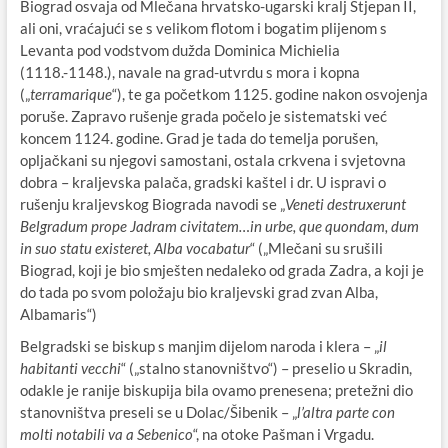
Biograd osvaja od Mlečana hrvatsko-ugarski kralj Stjepan II,
ali oni, vraćajući se s velikom flotom i bogatim plijenom s
Levanta pod vodstvom dužda Dominica Michielia
(1118.-1148.), navale na grad-utvrdu s mora i kopna
(„
terramarique
“), te ga početkom 1125. godine nakon osvojenja
poruše. Zapravo rušenje grada počelo je sistematski već
koncem 1124. godine. Grad je tada do temelja porušen,
opljačkani su njegovi samostani, ostala crkvena i svjetovna
dobra – kraljevska palača, gradski kaštel i dr. U ispravi o
rušenju kraljevskog Biograda navodi se „
Veneti destruxerunt
Belgradum prope Jadram civitatem…in urbe, que quondam, dum
in suo statu existeret, Alba vocabatur
“ („Mlečani su srušili
Biograd, koji je bio smješten nedaleko od grada Zadra, a koji je
do tada po svom položaju bio kraljevski grad zvan Alba,
Albamaris“)
Belgradski se biskup s manjim dijelom naroda i klera – „
il
habitanti vecchi
“ („stalno stanovništvo“) – preselio u Skradin,
odakle je ranije biskupija bila ovamo prenesena; pretežni dio
stanovništva preseli se u Dolac/Šibenik – „
l’altra parte con
molti notabili va a Sebenico
“, na otoke Pašman i Vrgadu.