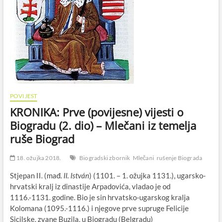
POVIJEST
KRONIKA: Prve (povijesne) vijesti o
Biogradu (2. dio) – Mlečani iz temelja
ruše Biograd
18. ožujka 2018.
Biogradski zbornik
Mlečani
rušenje Biograda
Stjepan II. (mađ.
II. István
) (1101. – 1. ožujka 1131.), ugarsko-
hrvatski kralj iz dinastije Arpadovića, vladao je od
1116.-1131. godine. Bio je sin hrvatsko-ugarskog kralja
Kolomana (1095.-1116.) i njegove prve supruge Felicije
Sicilske, zvane Buzila, u Biogradu (Belgradu)