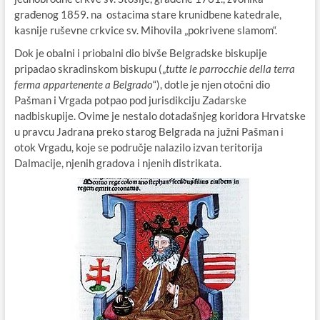
građenog 1859. na ostacima stare krunidbene katedrale,
kasnije ruševne crkvice sv. Mihovila „pokrivene slamom“.
Dok je obalni i priobalni dio bivše Belgradske biskupije
pripadao skradinskom biskupu („
tutte le parrocchie della terra
ferma appartenente a Belgrado
“), dotle je njen otočni dio
Pašman i Vrgada potpao pod jurisdikciju Zadarske
nadbiskupije. Ovime je nestalo dotadašnjeg koridora Hrvatske
u pravcu Jadrana preko starog Belgrada na južni Pašman i
otok Vrgadu, koje se područje nalazilo izvan teritorija
Dalmacije, njenih gradova i njenih distrikata.