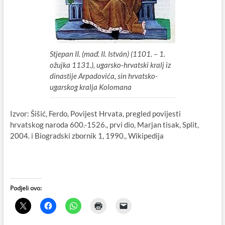
Stjepan II. (mađ. II. István) (1101. – 1.
ožujka 1131.), ugarsko-hrvatski kralj iz
dinastije Arpadovića, sin hrvatsko-
ugarskog kralja Kolomana
Izvor: Šišić, Ferdo, Povijest Hrvata, pregled povijesti
hrvatskog naroda 600.-1526., prvi dio, Marjan tisak, Split,
2004. i Biogradski zbornik 1, 1990., Wikipedija
Podjeli ovo: