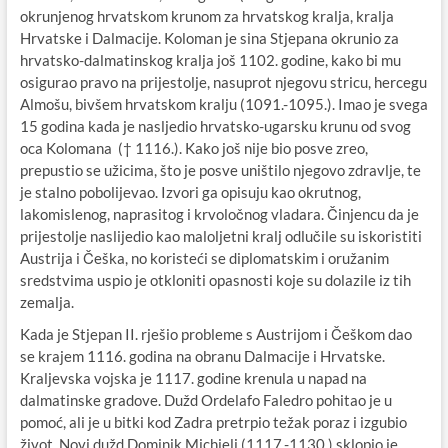
okrunjenog hrvatskom krunom za hrvatskog kralja, kralja
Hrvatske i Dalmacije. Koloman je sina Stjepana okrunio za
hrvatsko-dalmatinskog kralja još 1102. godine, kako bi mu
osigurao pravo na prijestolje, nasuprot njegovu stricu, hercegu
Almošu, bivšem hrvatskom kralju (1091.-1095.). Imao je svega
15 godina kada je nasljedio hrvatsko-ugarsku krunu od svog
oca Kolomana († 1116.). Kako još nije bio posve zreo,
prepustio se užicima, što je posve uništilo njegovo zdravlje, te
je stalno pobolijevao. Izvori ga opisuju kao okrutnog,
lakomislenog, naprasitog i krvoločnog vladara. Činjencu da je
prijestolje naslijedio kao maloljetni kralj odlučile su iskoristiti
Austrija i Češka, no koristeći se diplomatskim i oružanim
sredstvima uspio je otkloniti opasnosti koje su dolazile iz tih
zemalja.
Kada je Stjepan II. rješio probleme s Austrijom i Češkom dao
se krajem 1116. godina na obranu Dalmacije i Hrvatske.
Kraljevska vojska je 1117. godine krenula u napad na
dalmatinske gradove. Dužd Ordelafo Faledro pohitao je u
pomoć, ali je u bitki kod Zadra pretrpio težak poraz i izgubio
život. Novi dužd Dominik Michieli (1117.-1130.) sklopio je